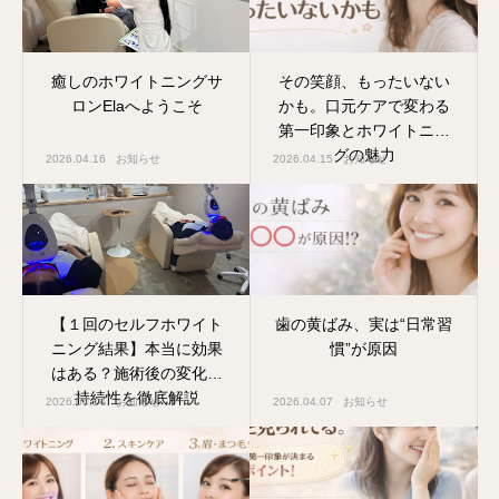
癒しのホワイトニングサ
その笑顔、もったいない
ロンElaへようこそ
かも。口元ケアで変わる
第一印象とホワイトニン
グの魅力
2026.04.16
お知らせ
2026.04.15
お知らせ
【１回のセルフホワイト
歯の黄ばみ、実は“日常習
ニング結果】本当に効果
慣”が原因
はある？施術後の変化と
持続性を徹底解説
2026.04.14
お知らせ
2026.04.07
お知らせ