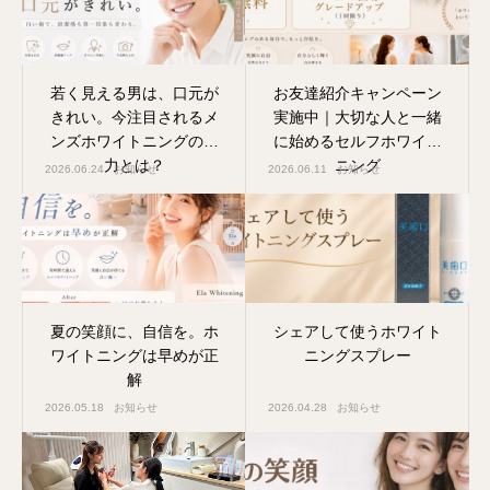
若く見える男は、口元が
お友達紹介キャンペーン
きれい。今注目されるメ
実施中｜大切な人と一緒
ンズホワイトニングの魅
に始めるセルフホワイト
力とは？
ニング
2026.06.24
お知らせ
2026.06.11
お知らせ
夏の笑顔に、自信を。ホ
シェアして使うホワイト
ワイトニングは早めが正
ニングスプレー
解
2026.05.18
お知らせ
2026.04.28
お知らせ