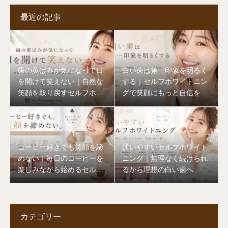
最近の記事
歯の黄ばみが気になって口
白い歯は第一印象を明るく
を開けて笑えない｜自然な
する｜セルフホワイトニン
笑顔を取り戻すセルフホワ
グで笑顔にもっと自信を
イトニング
コーヒー好きでも笑顔を諦
通いやすいセルフホワイト
めない｜毎日のコーヒーを
ニング｜無理なく続けられ
楽しみながら始めるセルフ
るから理想の白い歯へ
ホワイトニング
カテゴリー