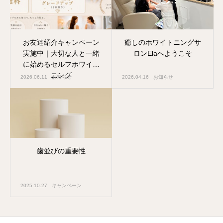
お友達紹介キャンペーン
癒しのホワイトニングサ
実施中｜大切な人と一緒
ロンElaへようこそ
に始めるセルフホワイト
ニング
2026.06.11
お知らせ
2026.04.16
お知らせ
歯並びの重要性
2025.10.27
キャンペーン